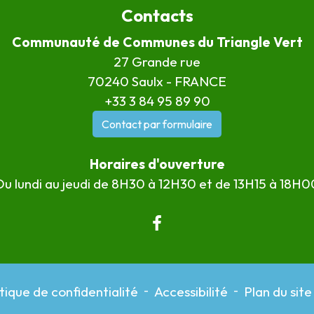
Contacts
Communauté de Communes du Triangle Vert
27 Grande rue
70240 Saulx - FRANCE
+33 3 84 95 89 90
Contact par formulaire
Horaires d'ouverture
Du lundi au jeudi de 8H30 à 12H30 et de 13H15 à 18H0
itique de confidentialité
-
Accessibilité
-
Plan du site