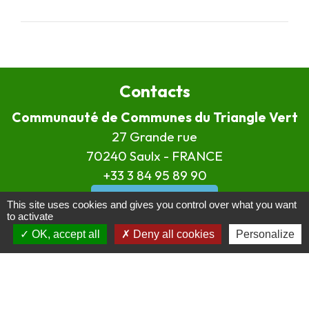
Contacts
Communauté de Communes du Triangle Vert
27 Grande rue
70240 Saulx - FRANCE
+33 3 84 95 89 90
Contact par formulaire
This site uses cookies and gives you control over what you want
to activate
OK, accept all
Deny all cookies
Personalize
Horaires d'ouverture
Du lundi au jeudi de 8H30 à 12H30 et de 13H15 à
18H00