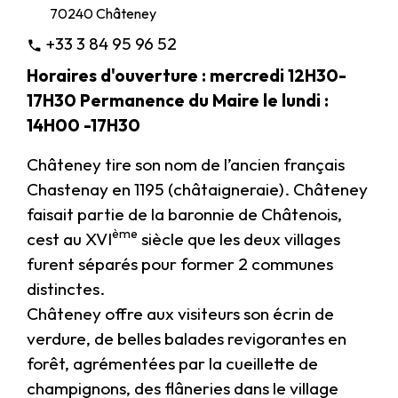
70240 Châteney
+33 3 84 95 96 52
phone
Horaires d'ouverture : mercredi 12H30-
17H30 Permanence du Maire le lundi :
14H00 -17H30
Châteney tire son nom de l’ancien français
Chastenay en 1195 (châtaigneraie). Châteney
faisait partie de la baronnie de Châtenois,
ème
cest au XVI
siècle que les deux villages
furent séparés pour former 2 communes
distinctes.
Châteney offre aux visiteurs son écrin de
verdure, de belles balades revigorantes en
forêt, agrémentées par la cueillette de
champignons, des flâneries dans le village