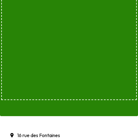
16 rue des Fontaines
location_on