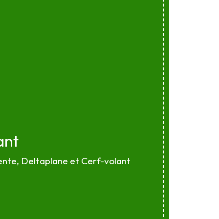
ant
nte, Deltaplane et Cerf-volant