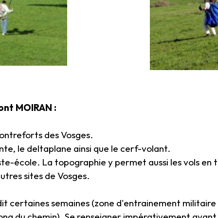
ont MOIRAN :
contreforts des Vosges.
nte, le deltaplane ainsi que le cerf-volant.
te-école. La topographie y permet aussi les vols en 
autres sites de Vosges.
erdit certaines semaines (zone d'entrainement militair
long du chemin). Se renseigner impérativement avant d