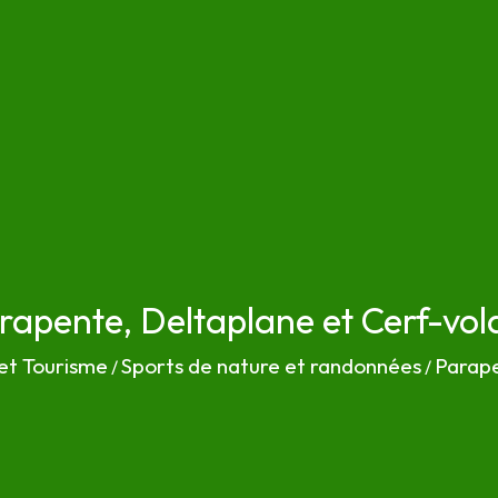
rapente, Deltaplane et Cerf-vol
 et Tourisme
Sports de nature et randonnées
Parape
/
/