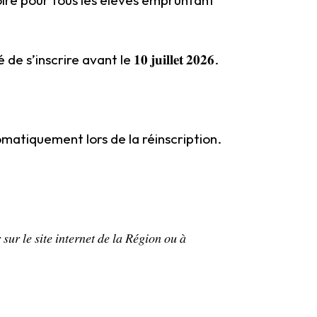
rire avant le 𝟏𝟎 𝐣𝐮𝐢𝐥𝐥𝐞𝐭 𝟐𝟎𝟐𝟔.
matiquement lors de la réinscription.
 𝑠𝑢𝑟 𝑙𝑒 𝑠𝑖𝑡𝑒 𝑖𝑛𝑡𝑒𝑟𝑛𝑒𝑡 𝑑𝑒 𝑙𝑎 𝑅𝑒́𝑔𝑖𝑜𝑛 𝑜𝑢 𝑎̀