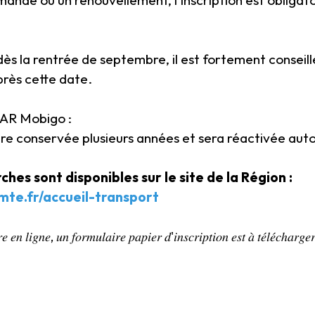
la rentrée de septembre, il est fortement conseillé de s’insc
près cette date.
CAR Mobigo :
tre conservée plusieurs années et sera réactivée auto
hes sont disponibles sur le site de la Région :
te.fr/accueil-transport
𝑒 𝑒𝑛 𝑙𝑖𝑔𝑛𝑒, 𝑢𝑛 𝑓𝑜𝑟𝑚𝑢𝑙𝑎𝑖𝑟𝑒 𝑝𝑎𝑝𝑖𝑒𝑟 𝑑'𝑖𝑛𝑠𝑐𝑟𝑖𝑝𝑡𝑖𝑜𝑛 𝑒𝑠𝑡 𝑎̀ 𝑡𝑒́𝑙𝑒́𝑐ℎ𝑎𝑟𝑔𝑒𝑟
.