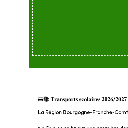
🚌📚 𝐓𝐫𝐚𝐧𝐬𝐩𝐨𝐫𝐭𝐬 𝐬𝐜𝐨𝐥𝐚𝐢𝐫𝐞𝐬 𝟐𝟎𝟐𝟔/𝟐𝟎𝟐𝟕
La Région Bourgogne-Franche-Comté infor
👉 Que ce soit pour une première dem