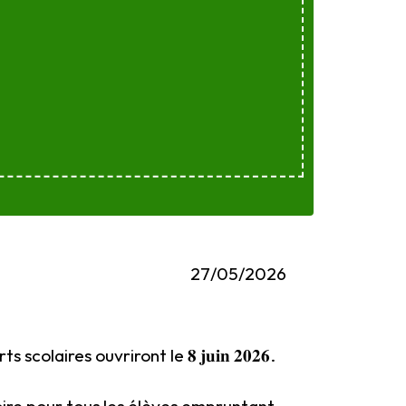
27/05/2026
ires ouvriront le 𝟖 𝐣𝐮𝐢𝐧 𝟐𝟎𝟐𝟔.
oire pour tous les élèves empruntant