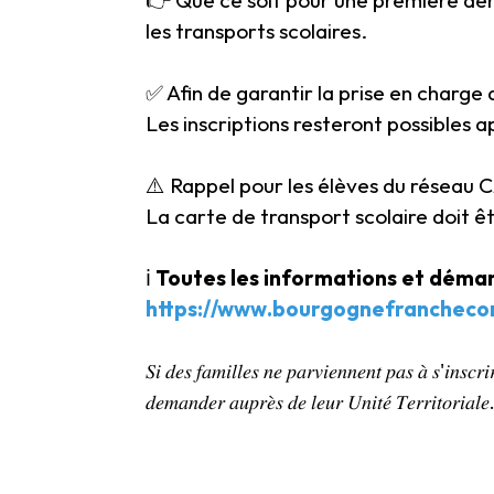
les transports scolaires.
✅ Afin de garantir la prise en charge dès 
Les inscriptions resteront possibles a
⚠️ Rappel pour les élèves du réseau 
La carte de transport scolaire doit ê
ℹ️
Toutes les informations et démarc
https://www.bourgognefranchecom
𝑆𝑖 𝑑𝑒𝑠 𝑓𝑎𝑚𝑖𝑙𝑙𝑒𝑠 𝑛𝑒 𝑝𝑎𝑟𝑣𝑖𝑒𝑛𝑛𝑒𝑛𝑡 𝑝𝑎𝑠 𝑎̀ 𝑠'𝑖𝑛𝑠𝑐𝑟𝑖
𝑑𝑒𝑚𝑎𝑛𝑑𝑒𝑟 𝑎𝑢𝑝𝑟𝑒̀𝑠 𝑑𝑒 𝑙𝑒𝑢𝑟 𝑈𝑛𝑖𝑡𝑒́ 𝑇𝑒𝑟𝑟𝑖𝑡𝑜𝑟𝑖𝑎𝑙𝑒