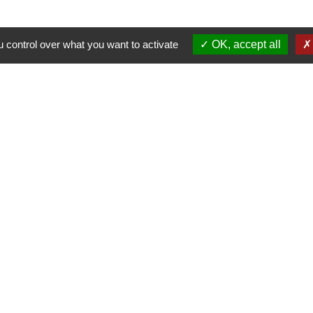
 control over what you want to activate
OK, accept all
Contacts
Communauté de Communes du Triangle Vert
27 Grande rue
70240 Saulx - FRANCE
+33 3 84 95 89 90
Contact par formulaire
Horaires d'ouverture
Du lundi au jeudi de 8H30 à 12H30 et de 13H15 à 18H0